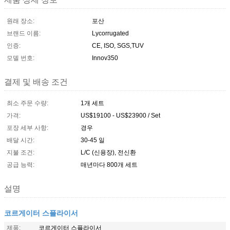
원래 장소:
포산
브랜드 이름:
Lycorrugated
인증:
CE, ISO, SGS,TUV
모델 번호:
Innov350
결제 및 배송 조건
최소 주문 수량:
1개 세트
가격:
US$19100 - US$23900 / Set
포장 세부 사항:
경우
배달 시간:
30-45 일
지불 조건:
L/C (신용장), 전신환
공급 능력:
매년마다 800개 세트
설명
코르게이터 스플라이서
제품:
코르게이터 스플라이서