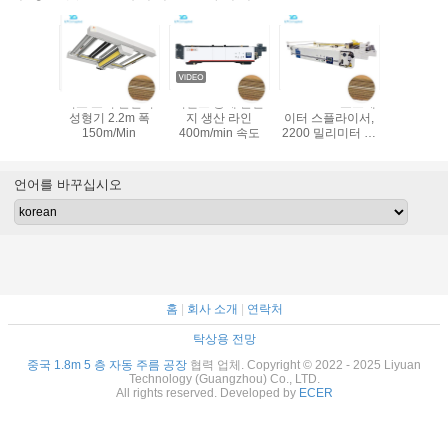
드 골판지
서보 모터 골판지
지멘스 통제 골판
250m/Min 코르게
레이저 탐
 라인
성형기 2.2m 폭
지 생산 라인
이터 스플라이서,
게이터 스
Min 속도
150m/Min
400m/min 속도
2200 밀리미터 판
지로 만드는 제조
기
언어를 바꾸십시오
홈
|
회사 소개
|
연락처
탁상용 전망
중국 1.8m 5 층 자동 주름 공장
협력 업체. Copyright © 2022 - 2025 Liyuan
Technology (Guangzhou) Co., LTD.
All rights reserved. Developed by
ECER