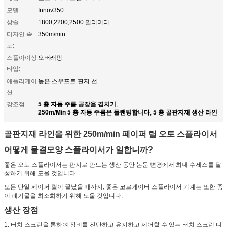
모델:
Innov350
상술:
1800,2200,2500 밀리미터
디자인 속
350m/min
도:
스플아이싱
오버래핑
타입:
애플리케이
높은 스우프트 판지 선
션:
5 층 자동 주름 공장을 겹치기
강조점:
,
250m/Min 5 층 자동 주름은 플랜팅합니다
5 층 골판지재 생산 라인
,
골판지재 라인을 위한 250m/min 페이퍼 릴 오토 스플라이서
어떻게 물결모양 스플라이서가 일합니까?
좋은 오토 스플라이서는 판지로 만드는 생산 동안 논문 변경에서 최대 수세스를 달
성하기 위해 도울 것입니다.
모든 단일 페이퍼 릴이 끝났을 때까지, 좋은 코르게이터 스플라이서 기계는 또한 종
이 폐기물을 최소화하기 위해 도울 것입니다.
생산 장점
1. 터치 스크린을 통하여 장비를 진단하고 유지하고 제어할 수 있는 터치 스크린 디