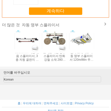
계속하다
자동 명부 스플라이서
더 많은 것
 자동 명
350m/Min 자동 묶
고속도 자동 명부
공기 브레이크 자
Eco250 
라이서 긴
음 스플라이서, 3
스플라이서 탄화
동 명부 스플라이
스플라
V 전원 공
층 자동 골판지 박
강철 소재 2800
서 120m/Min 주행
50GSM 
마구간에
스 공장
Mm 웹 사이즈
속도 Eco150
함 성
니다
언어를 바꾸십시오
Korean
홈
|
우리에 대하여
|
연락주세요
|
사이트맵
|
Privacy Policy
탁상용 전망