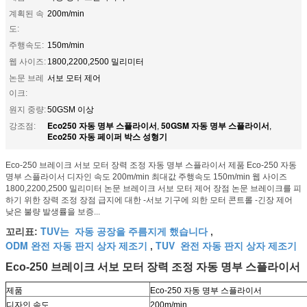
계획된 속
200m/min
도:
주행속도:
150m/min
웹 사이즈:
1800,2200,2500 밀리미터
논문 브레
서보 모터 제어
이크:
원지 중량:
50GSM 이상
Eco250 자동 명부 스플라이서
50GSM 자동 명부 스플라이서
강조점:
,
,
Eco250 자동 페이퍼 박스 성형기
Eco-250 브레이크 서보 모터 장력 조정 자동 명부 스플라이서 제품 Eco-250 자동
명부 스플라이서 디자인 속도 200m/min 최대값 주행속도 150m/min 웹 사이즈
1800,2200,2500 밀리미터 논문 브레이크 서보 모터 제어 장점 논문 브레이크를 피
하기 위한 장력 조정 장점 급지에 대한 -서보 기구에 의한 모터 콘트롤 -긴장 제어
낮은 불량 발생률을 보증...
TUV는 자동 공장을 주름지게 했습니다
꼬리표:
,
ODM 완전 자동 판지 상자 제조기
TUV 완전 자동 판지 상자 제조기
,
Eco-250 브레이크 서보 모터 장력 조정 자동 명부 스플라이서
제품
Eco-250 자동 명부 스플라이서
디자인 속도
200m/min