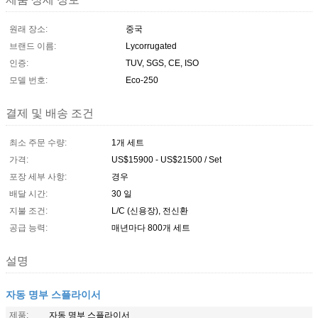
원래 장소:
중국
브랜드 이름:
Lycorrugated
인증:
TUV, SGS, CE, ISO
모델 번호:
Eco-250
결제 및 배송 조건
최소 주문 수량:
1개 세트
가격:
US$15900 - US$21500 / Set
포장 세부 사항:
경우
배달 시간:
30 일
지불 조건:
L/C (신용장), 전신환
공급 능력:
매년마다 800개 세트
설명
자동 명부 스플라이서
제품:
자동 명부 스플라이서