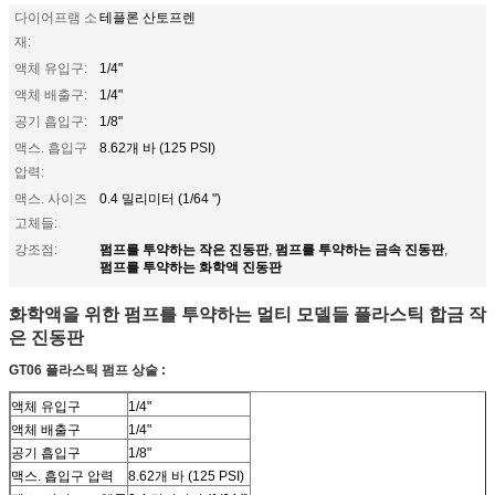
다이어프램 소
테플론 산토프렌
재:
액체 유입구:
1/4"
액체 배출구:
1/4"
공기 흡입구:
1/8"
맥스. 흡입구
8.62개 바 (125 PSI)
압력:
맥스. 사이즈
0.4 밀리미터 (1/64 ")
고체들:
펌프를 투약하는 작은 진동판
펌프를 투약하는 금속 진동판
강조점:
,
,
펌프를 투약하는 화학액 진동판
화학액을 위한 펌프를 투약하는 멀티 모델들 플라스틱 합금 작
은 진동판
GT06 플라스틱 펌프 상술 :
액체 유입구
1/4"
액체 배출구
1/4"
공기 흡입구
1/8"
맥스. 흡입구 압력
8.62개 바 (125 PSI)