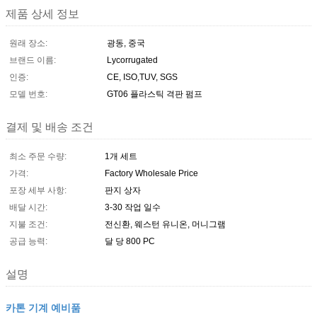
제품 상세 정보
원래 장소:
광동, 중국
브랜드 이름:
Lycorrugated
인증:
CE, ISO,TUV, SGS
모델 번호:
GT06 플라스틱 격판 펌프
결제 및 배송 조건
최소 주문 수량:
1개 세트
가격:
Factory Wholesale Price
포장 세부 사항:
판지 상자
배달 시간:
3-30 작업 일수
지불 조건:
전신환, 웨스턴 유니온, 머니그램
공급 능력:
달 당 800 PC
설명
카톤 기계 예비품