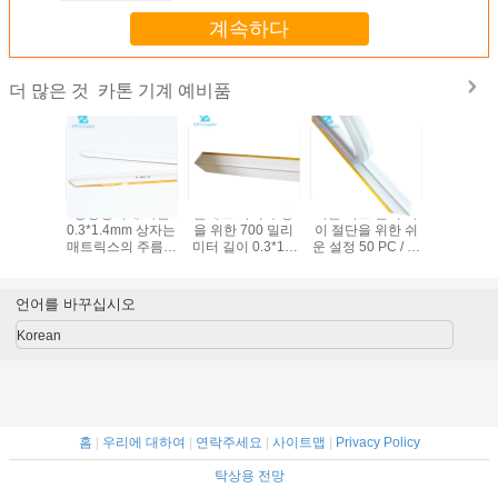
계속하다
카톤 기계 예비품
더 많은 것
프셋 인쇄
평상형이게 하는
플래트 다이 주형
카톤 박스 판지 다
0.7*2.5
징하기 위
0.3*1.4mm 상자는
을 위한 700 밀리
이 절단을 위한 쉬
드는 박스
1.0mm 플
매트릭스의 주름을
미터 길이 0.3*1.3
운 설정 50 PC / 박
위한 크리
접착제 크
잡는 머신 부분 중
Pvc 크리징 매트릭
스 크리징 매트릭
릭스 채널
매트릭스
복 채널을 다이 컷
스
스
컷합
합니다
언어를 바꾸십시오
Korean
홈
|
우리에 대하여
|
연락주세요
|
사이트맵
|
Privacy Policy
탁상용 전망