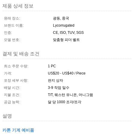
제품 상세 정보
원래 장소:
광동, 중국
브랜드 이름:
Lycorrugated
인증:
CE, ISO, TUV, SGS
모델 번호:
맞춤형 피더 벨트
결제 및 배송 조건
최소 주문 수량:
1 PC
가격:
US$20 - US$40 / Piece
포장 세부 사항:
판지 상자
배달 시간:
3-9 작업 일수
지불 조건:
T/T, 웨스턴 유니온, 머니그램
공급 능력:
달 당 1000 조각/조각
설명
카톤 기계 예비품