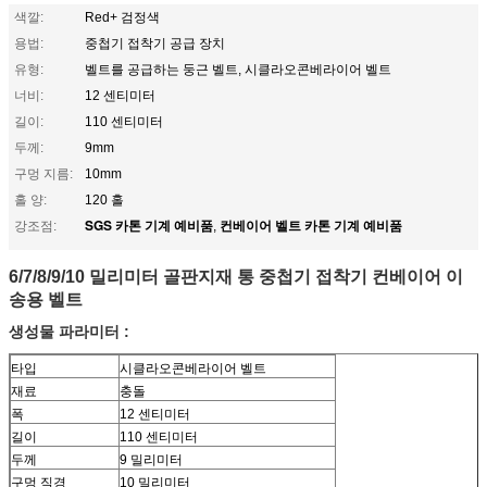
색깔:
Red+ 검정색
용법:
중첩기 접착기 공급 장치
유형:
벨트를 공급하는 둥근 벨트, 시클라오콘베라이어 벨트
너비:
12 센티미터
길이:
110 센티미터
두께:
9mm
구멍 지름:
10mm
홀 양:
120 홀
SGS 카톤 기계 예비품
컨베이어 벨트 카톤 기계 예비품
강조점:
,
6/7/8/9/10 밀리미터 골판지재 통 중첩기 접착기 컨베이어 이
송용 벨트
생성물 파라미터 :
타입
시클라오콘베라이어 벨트
재료
충돌
폭
12 센티미터
길이
110 센티미터
두께
9 밀리미터
구멍 직경
10 밀리미터