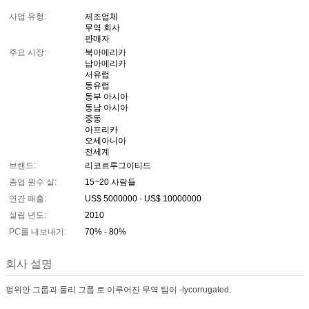
사업 유형:
제조업체
무역 회사
판매자
주요 시장:
북아메리카
남아메리카
서유럽
동유럽
동부 아시아
동남 아시아
중동
아프리카
오세아니아
전세계
브랜드:
리코르루그이티드
종업 원수 실:
15~20 사람들
연간 매출:
US$ 5000000 - US$ 10000000
설립 년도:
2010
PC를 내보내기:
70% - 80%
회사 설명
펑위안 그룹과 풀리 그룹 로 이루어진 무역 팀이 -lycorrugated.