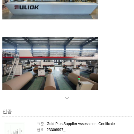
인증
표준:
Gold Plus Supplier Assessment Certificate
번호:
23306997_